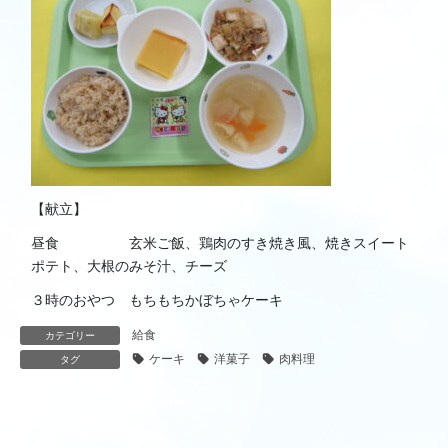
【献立】
昼食 玄米ご飯、鶏肉のすき焼き風、焼きスイート
ポテト、大根のみそ汁、チーズ
３時のおやつ もちもちかぼちゃケーキ
給食
カテゴリー
ケーキ
洋菓子
肉料理
タグ