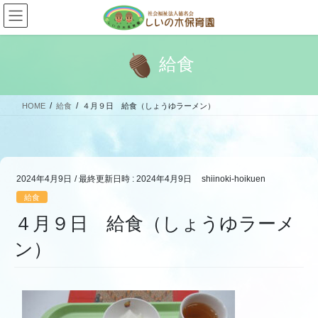
コ
ナ
ン
ビ
テ
ゲ
ン
ー
給食
ツ
シ
へ
ョ
ス
ン
HOME
給食
４月９日 給食（しょうゆラーメン）
キ
に
ッ
移
プ
動
2024年4月9日
/ 最終更新日時 :
2024年4月9日
shiinoki-hoikuen
給食
４月９日 給食（しょうゆラーメ
ン）