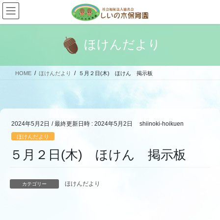
コ
ナ
ン
ビ
テ
ゲ
ン
ー
ほけんだより
ツ
シ
へ
ョ
ス
ン
HOME
ほけんだより
５月２日(木) ほけん 掲示板
キ
に
ッ
移
プ
動
2024年5月2日
/ 最終更新日時 :
2024年5月2日
shiinoki-hoikuen
ほけんだより
５月２日(木) ほけん 掲示板
ほけんだより
カテゴリー