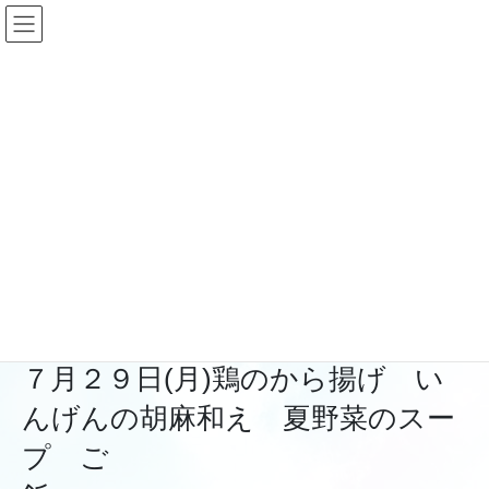
コ
ナ
ン
ビ
テ
ゲ
ン
ー
給食
ツ
シ
へ
ョ
ス
ン
HOME
給食
キ
に
７月２９日(月)鶏のから揚げ いんげんの胡麻和え 夏野菜のスープ ご
ッ
移
プ
動
2024年7月29日
/ 最終更新日時 :
2024年7月29日
shiinoki-hoikuen
給食
７月２９日(月)鶏のから揚げ い
んげんの胡麻和え 夏野菜のスー
プ ご