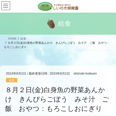
コ
ナ
ン
ビ
テ
ゲ
ン
ー
給食
ツ
シ
へ
ョ
ス
ン
HOME
給食
キ
に
８月２日(金)白身魚の野菜あんかけ きんぴらごぼう みそ汁 ご飯 おやつ：
ッ
移
もろこしおにぎり
プ
動
2024年8月2日
/ 最終更新日時 :
2024年8月2日
shiinoki-hoikuen
給食
８月２日(金)白身魚の野菜あんか
け きんぴらごぼう みそ汁 ご
飯 おやつ：もろこしおにぎり