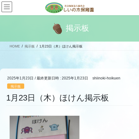
コ
ナ
ン
ビ
テ
ゲ
ン
ー
掲示板
ツ
シ
へ
ョ
ス
ン
HOME
掲示板
1月23日（木）ほけん掲示板
キ
に
ッ
移
プ
動
2025年1月23日
/ 最終更新日時 :
2025年1月23日
shiinoki-hoikuen
掲示板
1月23日（木）ほけん掲示板