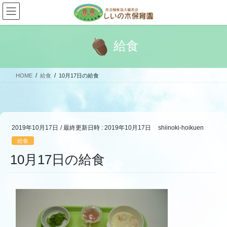
コ
ナ
ン
ビ
テ
ゲ
ン
ー
給食
ツ
シ
へ
ョ
ス
ン
HOME
給食
10月17日の給食
キ
に
ッ
移
プ
動
2019年10月17日
/ 最終更新日時 :
2019年10月17日
shiinoki-hoikuen
給食
10月17日の給食