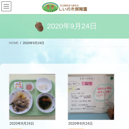
コ
ナ
ン
ビ
テ
ゲ
ン
ー
2020年9月24日
ツ
シ
へ
ョ
ス
ン
HOME
2020年9月24日
キ
に
ッ
移
プ
動
2020年9月24日
2020年9月24日