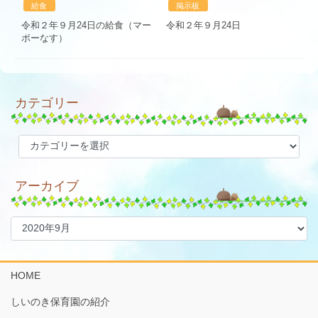
給食
掲示板
令和２年９月24日の給食（マー
令和２年９月24日
ボーなす）
カテゴリー
カ
テ
ゴ
アーカイブ
リ
ー
ア
ー
カ
イ
HOME
ブ
しいのき保育園の紹介