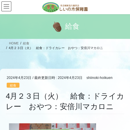
コ
ナ
ン
ビ
テ
ゲ
ン
ー
給食
ツ
シ
へ
ョ
ス
ン
HOME
給食
キ
に
4月２３日（火） 給食：ドライカレー おやつ：安倍川マカロニ
ッ
移
プ
動
2024年4月23日
/ 最終更新日時 :
2024年4月23日
shiinoki-hoikuen
給食
4月２３日（火） 給食：ドライカ
レー おやつ：安倍川マカロニ