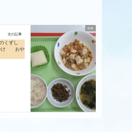
給食
次の記事
腐のくずし
かけ おや