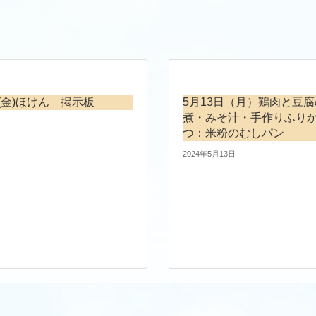
(金)ほけん 掲示板
5月13日（月）鶏肉と豆
煮・みそ汁・手作りふり
つ：米粉のむしパン
2024年5月13日