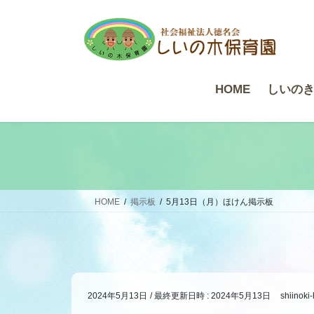
コ
ナ
ン
ビ
テ
ゲ
ン
ー
ツ
シ
HOME
しいの
へ
ョ
ス
ン
キ
に
ッ
移
プ
動
HOME
掲示板
5月13日（月）ほけん掲示板
2024年5月13日
/ 最終更新日時 :
2024年5月13日
shiinoki