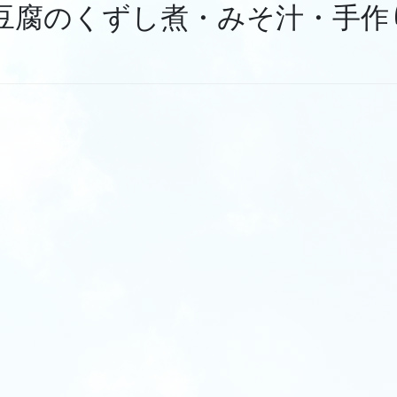
と豆腐のくずし煮・みそ汁・手