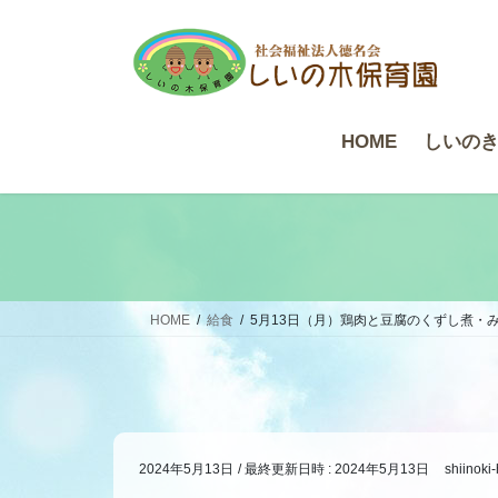
コ
ナ
ン
ビ
テ
ゲ
ン
ー
ツ
シ
HOME
しいの
へ
ョ
ス
ン
キ
に
ッ
移
プ
動
HOME
給食
5月13日（月）鶏肉と豆腐のくずし煮
2024年5月13日
/ 最終更新日時 :
2024年5月13日
shiinoki