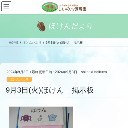
コ
ナ
ン
ビ
テ
ゲ
ン
ー
ほけんだより
ツ
シ
へ
ョ
ス
ン
HOME
ほけんだより
9月3日(火)ほけん 掲示板
キ
に
ッ
移
プ
動
2024年9月3日
/ 最終更新日時 :
2024年9月3日
shiinoki-hoikuen
ほけんだより
9月3日(火)ほけん 掲示板