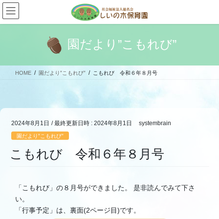
コ
ナ
ン
ビ
テ
ゲ
ン
ー
園だより”こもれび”
ツ
シ
へ
ョ
ス
ン
HOME
園だより”こもれび”
こもれび 令和６年８月号
キ
に
ッ
移
プ
動
2024年8月1日
/ 最終更新日時 :
2024年8月1日
systembrain
園だより”こもれび”
こもれび 令和６年８月号
「こもれび」の８月号ができました。 是非読んでみて下さ
い。
「行事予定」は、裏面(2ページ目)です。