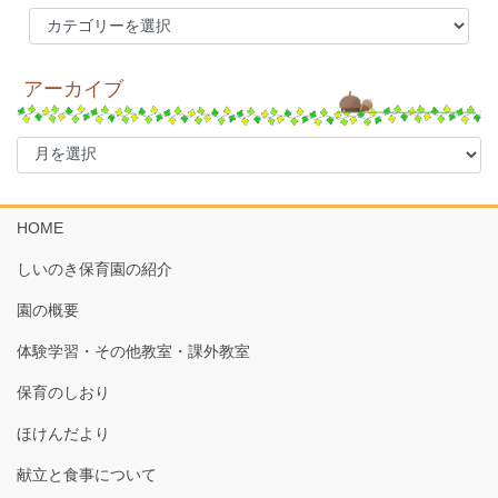
カ
テ
ゴ
アーカイブ
リ
ー
ア
ー
カ
イ
HOME
ブ
しいのき保育園の紹介
園の概要
体験学習・その他教室・課外教室
保育のしおり
ほけんだより
献立と食事について