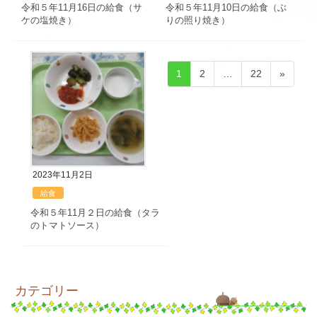
令和５年11月16日の給食（サ
令和５年11月10日の給食（ぶ
ケの塩焼き）
りの照り焼き）
投
固
固
固
1
2
…
22
»
稿
定
定
定
ペ
ペ
ペ
の
ー
ー
ー
ペ
ジ
ジ
ジ
ー
ジ
2023年11月2日
送
給食
り
令和５年11月２日の給食（タラ
のトマトソース）
カテゴリー